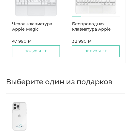
Чехол-клавиатура
Беспроводная
Apple Magic
клавиатура Apple
Keyboard для iPad
Magic Keyboard
Pro m5 11` / 13`
47 990 ₽
32 990 ₽
ПОДРОБНЕЕ
ПОДРОБНЕЕ
Выберите один из подарков