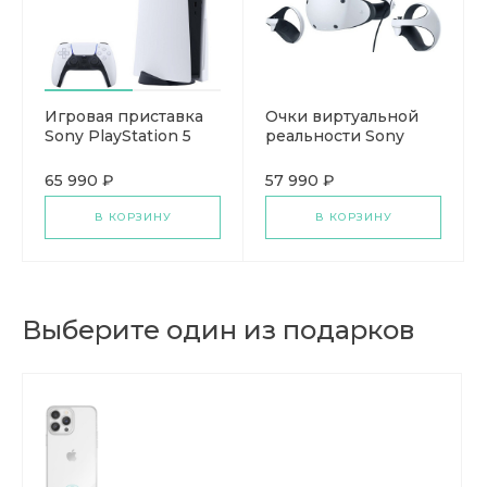
Игровая приставка
Очки виртуальной
Sony PlayStation 5
реальности Sony
Slim, с дисководом,
PlayStation VR2
1000 ГБ SSD, без игр
65 990 ₽
57 990 ₽
В КОРЗИНУ
В КОРЗИНУ
Выберите один из подарков